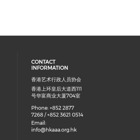
CONTACT
INFORMATION
香港艺术行政人员协会
ial media on youtube (opens in a
 social media on facebook (opens 
 our social media on instagram (o
香港上环皇后大道西111
号华富商业大厦704室
Phone: +852 2877
7268 / +852 3621 0514
Email:
info@hkaaa.org.hk