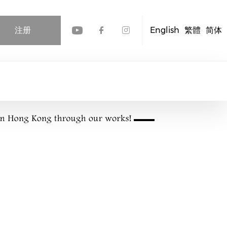
注册
English
繁體
简体
Check our social media
Check our social me
Check our socia