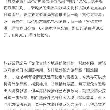
《施政報告》提出用6億元推出為期3年的「文化古蹟本地
遊鼓勵計劃」，鼓勵旅遊業界開發具文化和古蹟旅遊元素的
旅遊產品。香港旅遊發展局亦會推出新一輪「賞你遊香港」
及「賞你住」以帶動本地氣氛和消費，新一輪「賞你遊香
港」詳情昨日公布，6.4萬本地遊名額，即日起消費滿800
元，11月9日起憑收據報名。
旅遊業界認為「文化古蹟本地遊鼓勵計劃」幫助有限，建議
政府參考日本通關初期，安排境外觀光旅行團「團進團
出」，透過半閉環管理及遵守指定防疫措施，令業界可以接
待境外旅行團。楊潤雄指，防疫措施嚴謹，無可避免令遊客
出入境有影響，但本港防疫措施已逐步放寬，期望疫情受控
可進一步放寬。明白無條件允許旅客入境可幫助業界，但不
同地方做法有異，要平衡本港經濟及公共衞生，已得悉業界