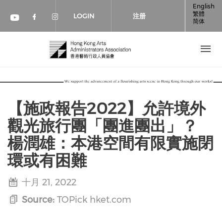
跳转到主要内容
English
繁體
LOGIN
注册
简体
Check our social media on faceboo
Check our social media on inst
Check our social media on youtube (op
【施政報告2022】允許境外
觀光旅行團「團進團出」？
楊潤雄：本港空間有限實施閉
環或有困難
十月 21, 2022
Source:
TOPick hket.com