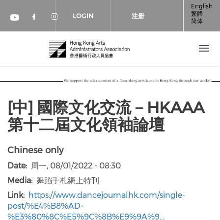
跳转到主要内容
English
繁體
LOGIN
注册
简体
Check our social media on faceboo
Check our social media on inst
Check our social media on youtube (op
[中] 國際文化交流－HKAAA
第十二屆文化領袖論壇
Chinese only
Date
周一, 08/01/2022 - 08:30
Media
舞蹈手札網上特刊
Link
https://www.dancejournalhk.com/single-
post/%E4%B8%AD-
%E3%80%8C%E5%9C%8B%E9%9A%9…