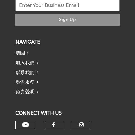
Sign Up
NAVIGATE
新聞
加入我們
聯系我們
廣告服務
免責聲明
CONNECT WITH US
Check our social media on y
Check our social med
Check our soci