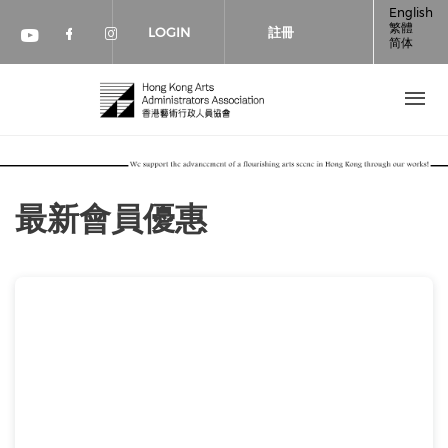
移至主內容
English
繁體
LOGIN
註冊
简体
Check our social media on faceboo
Check our social media on inst
Check our social media on youtube (op
最新會員優惠