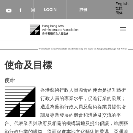
移至主內容
English
繁體
LOGIN
註冊
简体
Check our social media on faceboo
Check our social media on inst
Check our social media on youtube (op
使命及目標
使命
香港藝術行政人員協會的使命是提升藝術
行政人員的專業水平，促進行業的發展；
透過為藝術行政人員及藝術從業員提供培
訓及專業發展的機會和溝通及交流的平
台、代表業界與政府及相關的機構溝通及提出倡議，維護藝
術行政行業的權益，從而促進本地文化藝術於香港、亞洲地