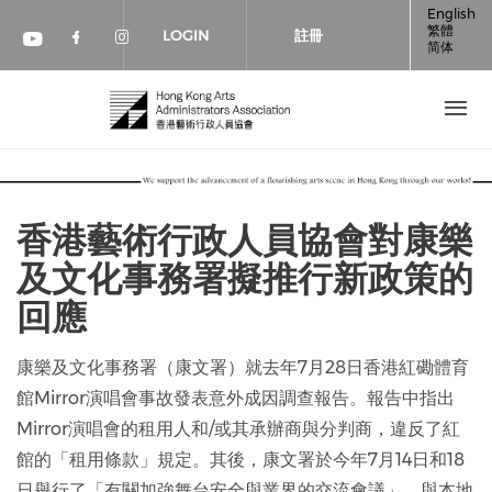
移至主內容
English
繁體
LOGIN
註冊
简体
Check our social media on faceboo
Check our social media on inst
Check our social media on youtube (op
香港藝術行政人員協會對康樂
及文化事務署擬推行新政策的
回應
康樂及文化事務署（康文署）就去年7月28日香港紅磡體育
館Mirror演唱會事故發表意外成因調查報告。報告中指出
Mirror演唱會的租用人和/或其承辦商與分判商，違反了紅
館的「租用條款」規定。其後，康文署於今年7月14日和18
日舉行了「有關加強舞台安全與業界的交流會議」，與本地