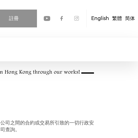
註冊
English
繁體
简体
Check our social media
Check our social me
Check our socia
該公司之間的合約或交易所引致的一切行政安
公司查詢。