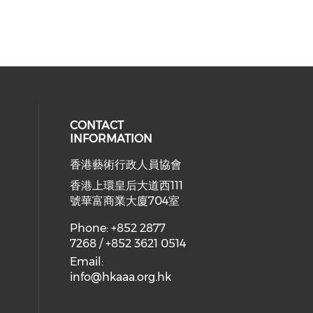
CONTACT
INFORMATION
香港藝術行政人員協會
ial media on youtube (opens in a
 social media on facebook (opens 
 our social media on instagram (o
香港上環皇后大道西111
號華富商業大廈704室
Phone: +852 2877
7268 / +852 3621 0514
Email:
info@hkaaa.org.hk