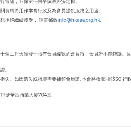
另行通知，並保留任何爭議最終決定權。
有關資料將用作本會行政及為會員提供服務之用途。
想拒絕繼續接受， 請電郵致
info@hkaaa.org.hk
.
約十個工作天獲發一張有會員編號的會員證。會員證不能轉讓。
員證。
損失。如因遺失或損壞需要補領會員證, 本會將收取HK$50 
11號華富商業大廈704室。