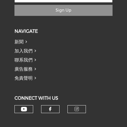
Sign Up
NAVIGATE
新聞
加入我們
聯系我們
廣告服務
免責聲明
CONNECT WITH US
Check our social media on y
Check our social med
Check our soci