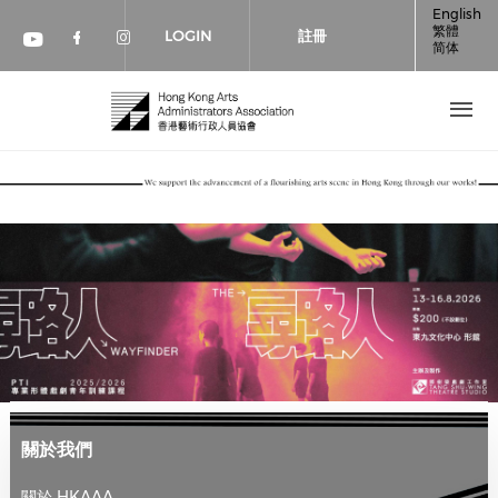
移至主內容
English
繁體
LOGIN
註冊
简体
Check our social media on faceboo
Check our social media on inst
Check our social media on youtube (op
關於我們
關於 HKAAA