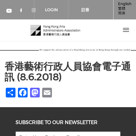
移至主內容
English
繁體
LOGIN
註冊
简体
Check our social media on faceboo
Check our social media on inst
Check our social media on youtube (op
香港藝術行政人員協會電子通
訊 (8.6.2018)
Share
Facebook
Mastodon
Email
SUBSCRIBE TO OUR NEWSLETTER