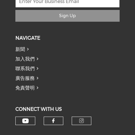
Sign Up
NAVIGATE
新聞
加入我們
聯系我們
廣告服務
免責聲明
CONNECT WITH US
Check our social media on y
Check our social med
Check our soci