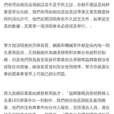
們有理由相信這個錯誤並不是手民之誤，亦都不應該是純粹
量度單位出錯，我們有理由相信是故意誤導康文署意圖盡快
得到演出許可。他們在開演唱會前不久提交文件，如果提交
真的數據，其實第一場演唱會未必趕得及舉行。」
警方指演唱會的升降裝置、鋼索和機械零件都是由內地一間
生產商提供，又指藝能作為總承辦商對於舞台有絕對控制
權，但是他們與負責安裝操作螢幕的次承辦商協興隆都沒有
採取任何措施，確保裝置達到安全使用標準。警方亦披露出
事的螢幕事發早上可能已經出問題。
西九龍總區重案組總督察周振才：「協興隆職員曾經爬梯上
去看LED屏幕作出一些動作，我們相信他是調校及處理鋼
索，他們亦沒有將事件向任何人報告，安排適合人員、適合