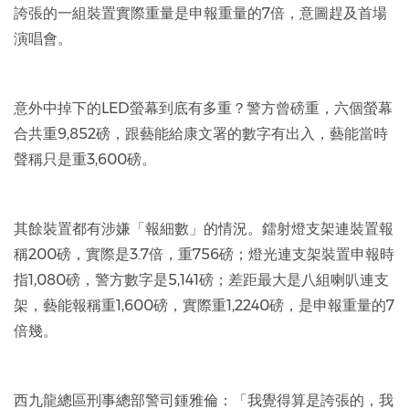
誇張的一組裝置實際重量是申報重量的7倍，意圖趕及首場
演唱會。
意外中掉下的LED螢幕到底有多重？警方曾磅重，六個螢幕
合共重9,852磅，跟藝能給康文署的數字有出入，藝能當時
聲稱只是重3,600磅。
其餘裝置都有涉嫌「報細數」的情況。鐳射燈支架連裝置報
稱200磅，實際是3.7倍，重756磅；燈光連支架裝置申報時
指1,080磅，警方數字是5,141磅；差距最大是八組喇叭連支
架，藝能報稱重1,600磅，實際重1,2240磅，是申報重量的7
倍幾。
西九龍總區刑事總部警司鍾雅倫：「我覺得算是誇張的，我