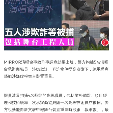
MIRROR演唱會事故刑事調查結果出爐，警方拘捕5名演唱
會承辦商職員，涉嫌欺詐、容許物件從高處墮下，總承辦商
藝能涉嫌虛報舞台裝置重量。
探員清晨拘捕4名藝能的高級職員，包括業務總監、項目經
理和技術統籌，次承辦商協興隆一名高級技術員亦被捕。警
方說藝能向康文署申報舞台裝置重量時涉嫌「報細數」，最