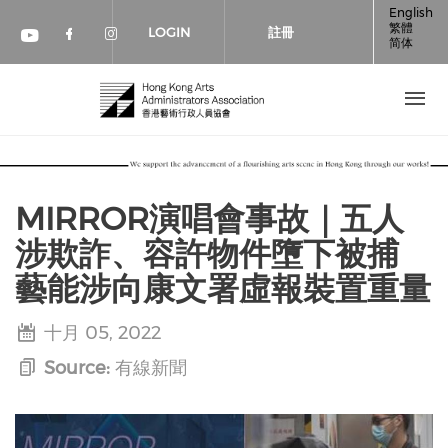
移至主內容
English
繁體
LOGIN
註冊
简体
Check our social media on faceboo
Check our social media on inst
Check our social media on youtube (op
MIRROR演唱會事故｜五人
涉欺詐、容許物件墮下被捕
藝能涉向康文署虛報裝置重量
十月 05, 2022
Source:
有線新聞