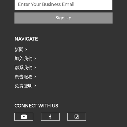
Sign Up
NAVIGATE
新聞
加入我們
聯系我們
廣告服務
免責聲明
CONNECT WITH US
Check our social media on y
Check our social med
Check our soci