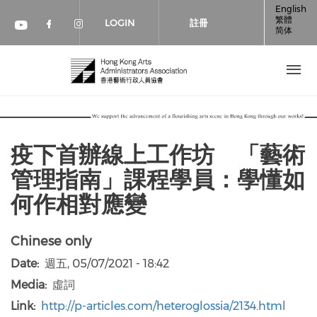
移至主內容
English
繁體
LOGIN
註冊
简体
Check our social media on faceboo
Check our social media on inst
Check our social media on youtube (op
疫下首辦線上工作坊 「藝術
管理指南」課程學員：學懂如
何作相對應變
Chinese only
Date
週五, 05/07/2021 - 18:42
Media
虛詞
Link
http://p-articles.com/heteroglossia/2134.html