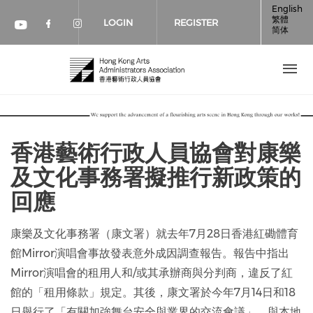
Skip to main content
English
繁體
LOGIN
REGISTER
简体
Check our social media on faceboo
Check our social media on inst
Check our social media on youtube (op
香港藝術行政人員協會對康樂
及文化事務署擬推行新政策的
回應
康樂及文化事務署（康文署）就去年7月28日香港紅磡體育
館Mirror演唱會事故發表意外成因調查報告。報告中指出
Mirror演唱會的租用人和/或其承辦商與分判商，違反了紅
館的「租用條款」規定。其後，康文署於今年7月14日和18
日舉行了「有關加強舞台安全與業界的交流會議」，與本地